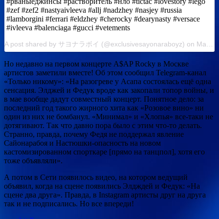
#рваныеджинсы #растворитель #нло #tictac #lovestory #lego
#zef #zef2 #nastyaivleeva #allj #nadzhey #nasjey #russia
#lamborgini #ferrari #eldzhey #cherocky #dearynasty #versace
#ivleeva #balenciaga #gucci #vetements
A post shared by サヨナラボイ (@exclusivesayonaraboyz) on Mar 4, 2019 at 7:00am PST
Но недавно на первом концерте A$AP Rocky в Москве
артистов заметили вместе! Об этом сообщил Telegram-канал
«Только никому»: «На разогреве у Асапа состоялась ещё одна
сенсация. Элджей и Федук вроде как закопали топор войны, и
в мае вообще дадут совместный концерт. Понятное дело: за
последний год такого жирного хита как «Розовое вино» ни
один из них не бомбанул. «Минимал» и «Хлопья» все-таки не
дотягивают. Так что давно пора было с этим что-то делать.
Странно, правда, почему Федя не поддержал явление
Сайонарабоя и Настюшки-опасность на новом
кастомизированном спорткаре [прямо на танцпол], хотя его
тоже объявляли».
А потом в Сети появилось видео, на котором ведущий
объявил, когда на сцене появились Элдждей и Федук: «На
сцене два друга». Правда, в Instagram артисты друг на друга
так и не подписались. Но все впереди!