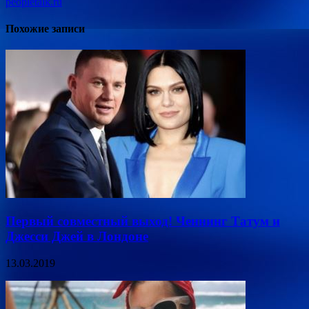
peopletalk.ru
Похожие записи
Первый совместный выход! Ченнинг Татум и
Джесси Джей в Лондоне
13.03.2019