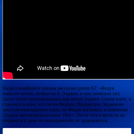
Тогда о конфликте певцов рассказал
рэпер ST: «Федук
написал песню, позвал на ft. Элджея, и они записали хит.
Далее песня преподносилась как песня Элджея. Сняли клип, и
становится ясно, что песня Федука. Продюсеры Элджея не
захотели выкладывать клип, но Федук выложил, и компания
Элджея заблокировала клип. Пиу». После этого артисты не
общаются и даже на мероприятиях не здороваются.