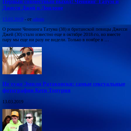
Первый совместный выход! Ченнинг Татум и
Джесси Джей в Лондоне
13.03.2019
-
от
admin
О романе Ченнинга Татума (38) и британской певицы Джесси
Джей (30) стало известно еще в октябре 2018-го, но вместе
пару мы еще ни разу не видели. Только в ноябре в …
Не хуже Эмили Ратаковски: самые сексуальные
фотографии Кети Топурия
13.03.2019