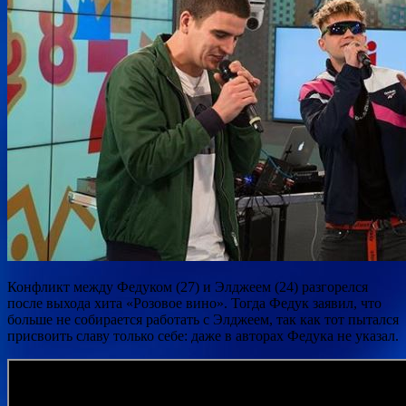
Конфликт между Федуком (27) и Элджеем (24) разгорелся
после выхода хита «Розовое вино». Тогда Федук заявил, что
больше не собирается работать с Элджеем, так как тот пытался
присвоить славу только себе: даже в авторах Федука не указал.