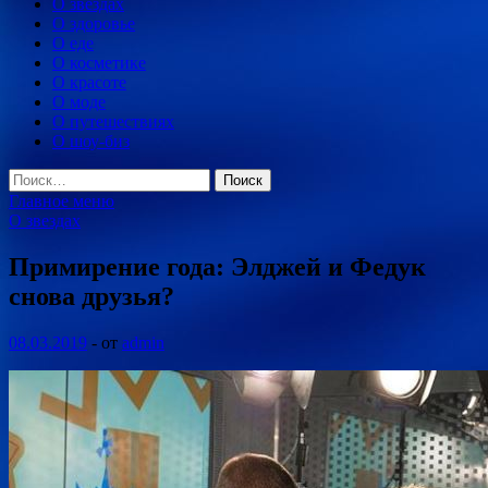
О звездах
О здоровье
О еде
О косметике
О красоте
О моде
О путешествиях
О шоу-биз
Найти:
Главное меню
О звездах
Примирение года: Элджей и Федук
снова друзья?
08.03.2019
-
от
admin