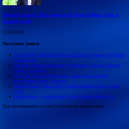
Новый выход Джастина и Хейли Бибер. Она в
одном худи!
13.03.2019
Последние записи
12 городов, которые нужно посетить с детьми, пока они
не выросли
Первый совместный выход! Ченнинг Татум и Джесси
Джей в Лондоне
Не хуже Эмили Ратаковски: самые сексуальные
фотографии Кети Топурия
Новый выход Джастина и Хейли Бибер. Она в одном
худи!
Подкоголи — новый бренд республики Марий Эл
При цитировании ссылка на источник обязательна.