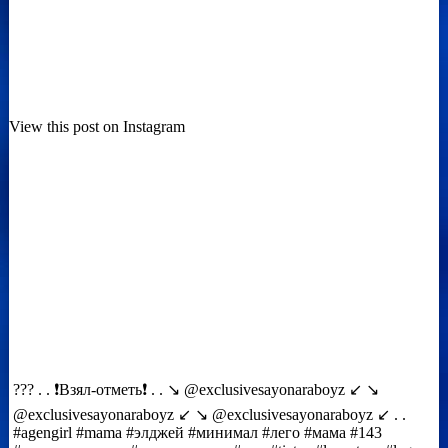
View this post on Instagram
??? . . ❗️Взял-отметь❗️ . . ↘️ @exclusivesayonaraboyz ↙️ ↘️
@exclusivesayonaraboyz ↙️ ↘️ @exclusivesayonaraboyz ↙️ . .
#agengirl #mama #элджей #минимал #лего #мама #143