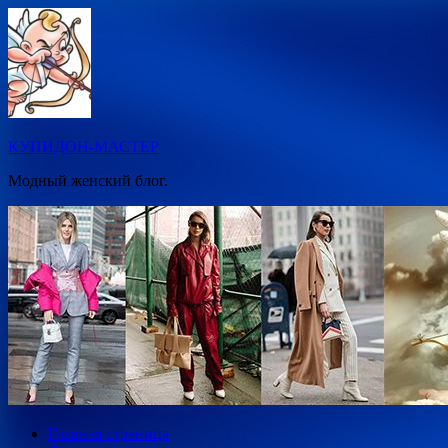
Перейти
к
содержимому
КУПИДОН-МАСТЕР
Модный женский блог.
Главная страница