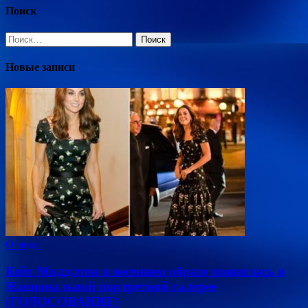
Поиск
Найти:
Новые записи
О моде
Кейт Миддлтон в весеннем образе появилась в
Национальной портретной галерее
(ГОЛОСОВАНИЕ)