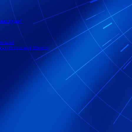
ом худи!
фельда?
ься собственный Шенген