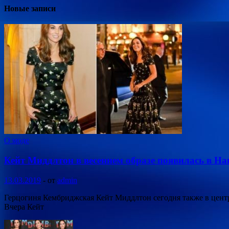
Новые записи
О моде
Кейт Миддлтон в весеннем образе появилась в 
13.03.2019
-
от
admin
Герцогиня Кембриджская Кейт Миддлтон сегодня также в центр
Вчера Кейт