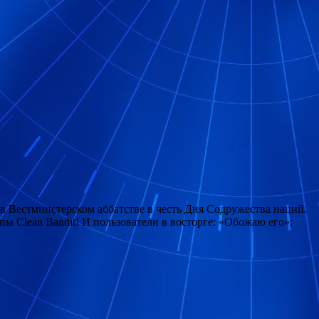
в Вестминстерском аббатстве в честь Дня Содружества наций.
ы Clean Bandit! И пользователи в восторге: «Обожаю его»;