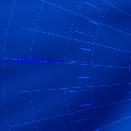
фотографии Кети Топурия