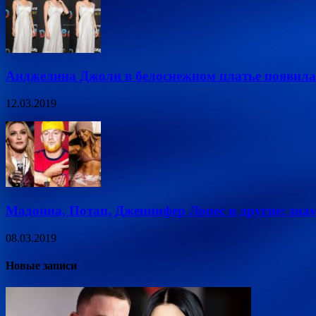
Анджелина Джоли в белоснежном платье появи
12.03.2019
Мадонна, Потап, Дженнифер Лопес и другие: знам
08.03.2019
Новые записи