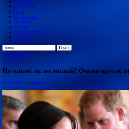
О звездах
О здоровье
О еде
О косметике
О красоте
О моде
О путешествиях
О шоу-биз
Найти:
Главное меню
О звездах
Ну какой же он милый! Очень крутое в
11.03.2019
-
от
admin