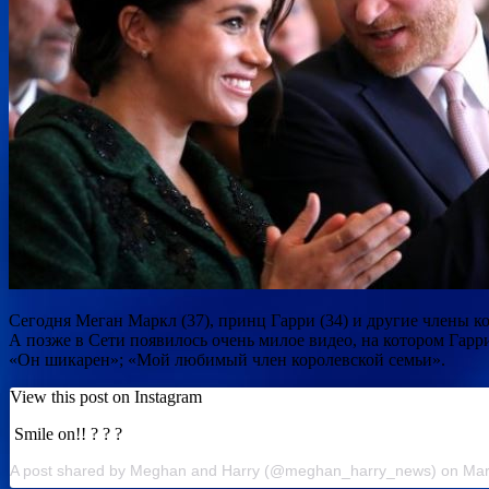
Сегодня Меган Маркл (37), принц Гарри (34) и другие члены 
А позже в Сети появилось очень милое видео, на котором Гарр
«Он шикарен»; «Мой любимый член королевской семьи».
View this post on Instagram
Smile on!! ? ? ?