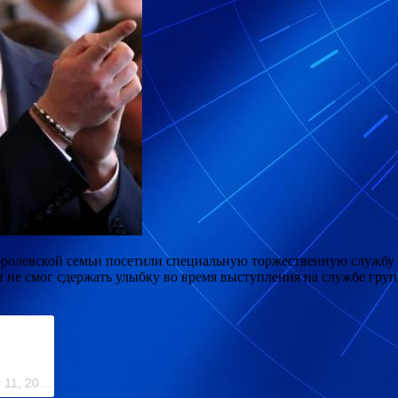
королевской семьи посетили специальную торжественную службу 
и не смог сдержать улыбку во время
выступления на службе групп
A post shared by Meghan and Harry (@meghan_harry_news) on Mar 11, 2019 at 9:04am PDT