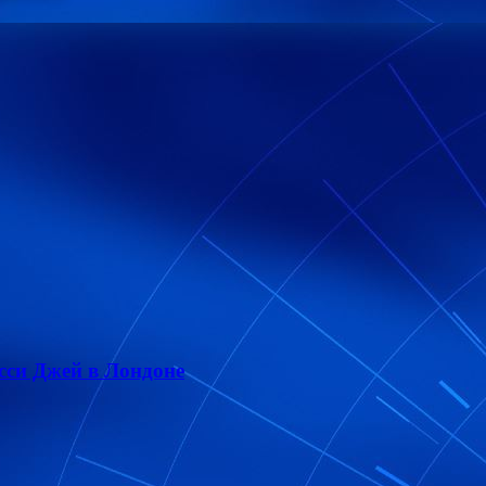
сси Джей в Лондоне