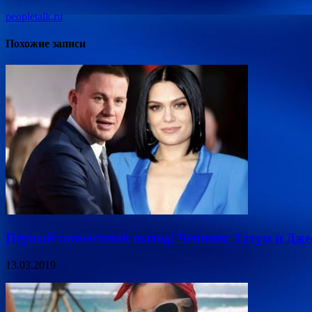
peopletalk.ru
Похожие записи
Первый совместный выход! Ченнинг Татум и Дже
13.03.2019