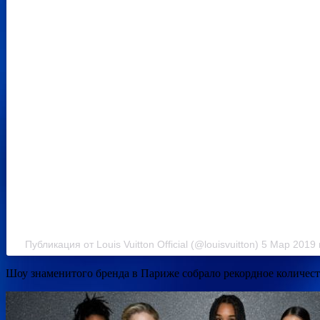
Публикация от Louis Vuitton Official (@louisvuitton) 5 Мар 2019
Шоу знаменитого бренда в Париже собрало рекордное количест