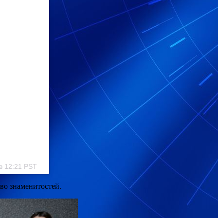
 в 12:21 PST
во знаменитостей.