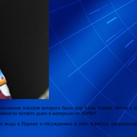
инальным показом которого было шоу Louis Vuitton. Места в п
обности читайте далее в материале от ХОЧУ!
ле моды в Париже и обсуждаемых в сети. Кажется, организатор