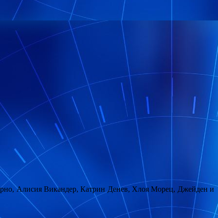
рно, Алисия Викандер, Катрин Денев, Хлоя Морец, Джейден и