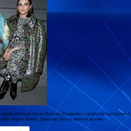
 среди которых были Наталья Водянова с супругом Антуаном А
лер, Карли Клосс, Джастин Теру и многие другие.