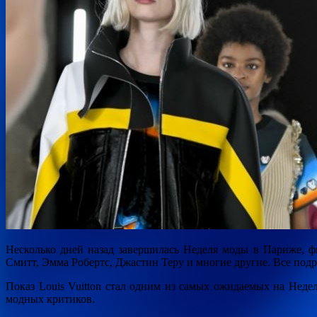
Несколько дней назад завершилась Неделя моды в Париже, ф
Смитт, Эмма Робертс, Джастин Теру и многие другие. Все подр
Показ Louis Vuitton стал одним из самых ожидаемых на Неде
модных критиков.