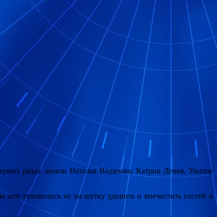
ервых рядах заняли Наталья Водянова, Катрин Денев, Уиллоу
ы шоу готовились не на шутку удивить и впечатлить гостей и