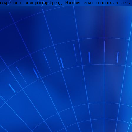
аз креативный директор бренда Николя Гескьер воссоздал здесь