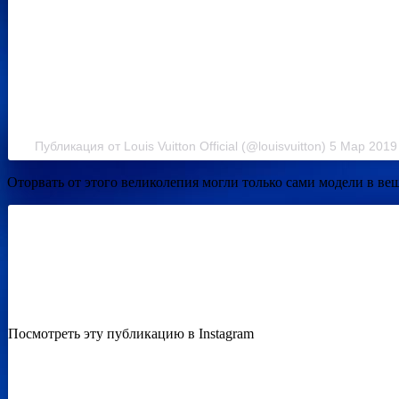
Публикация от Louis Vuitton Official (@louisvuitton) 5 Мар 2019
Оторвать от этого великолепия могли только сами модели в вещ
Посмотреть эту публикацию в Instagram