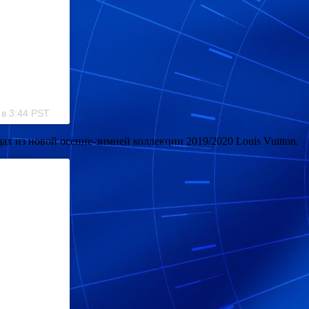
 в 3:44 PST
ах из новой осенне-зимней коллекции 2019/2020 Louis Vuitton.