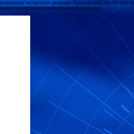
 планировку внутренних двориков Лувра на свой лад. На этот р
цами, эскалаторами и металлическим подиумом.