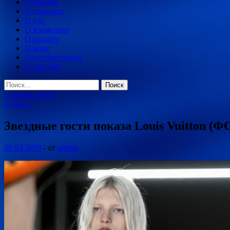
О звездах
О здоровье
О еде
О косметике
О красоте
О моде
О путешествиях
О шоу-биз
Найти:
Главное меню
О моде
Звездные гости показа Louis Vuitton (
08.03.2019
-
от
admin