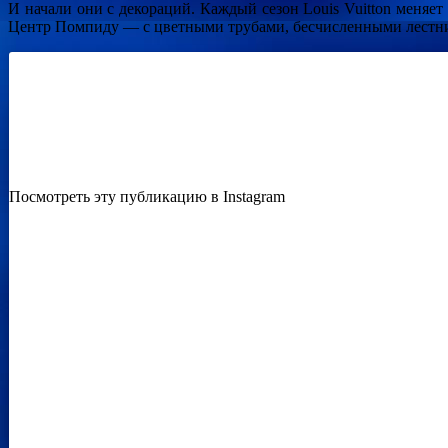
И начали они с декораций. Каждый сезон Louis Vuitton меняет
Центр Помпиду — с цветными трубами, бесчисленными лестни
Посмотреть эту публикацию в Instagram