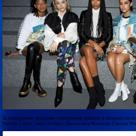
За очередными модными сюрпризами пришли и зведные гости,
Уиллоу Смитт, Эмма Робертс, Дженнифер Коннели, Сиенна Мил