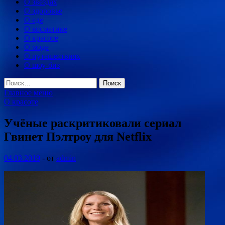
О звездах
О здоровье
О еде
О косметике
О красоте
О моде
О путешествиях
О шоу-биз
Найти:
Главное меню
О красоте
Учёные раскритиковали сериал
Гвинет Пэлтроу для Netflix
04.03.2019
-
от
admin