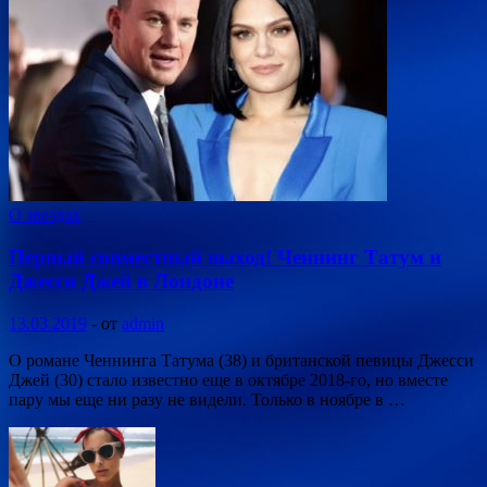
О звездах
Первый совместный выход! Ченнинг Татум и
Джесси Джей в Лондоне
13.03.2019
-
от
admin
О романе Ченнинга Татума (38) и британской певицы Джесси
Джей (30) стало известно еще в октябре 2018-го, но вместе
пару мы еще ни разу не видели. Только в ноябре в …