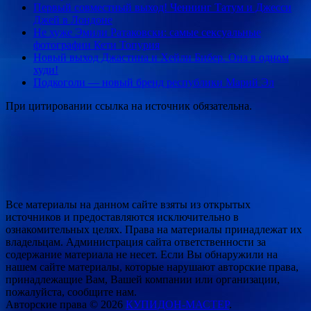
Первый совместный выход! Ченнинг Татум и Джесси
Джей в Лондоне
Не хуже Эмили Ратаковски: самые сексуальные
фотографии Кети Топурия
Новый выход Джастина и Хейли Бибер. Она в одном
худи!
Подкоголи — новый бренд республики Марий Эл
При цитировании ссылка на источник обязательна.
Все материалы на данном сайте взяты из открытых
источников и предоставляются исключительно в
ознакомительных целях. Права на материалы принадлежат их
владельцам. Администрация сайта ответственности за
содержание материала не несет. Если Вы обнаружили на
нашем сайте материалы, которые нарушают авторские права,
принадлежащие Вам, Вашей компании или организации,
пожалуйста, сообщите нам.
Авторские права © 2026
КУПИДОН-МАСТЕР
.