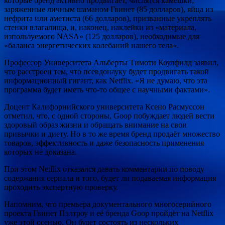
которые бренд активно продвигает, числятся камешки,
заряженные личным шаманом Гвинет (85 долларов), яйца из
нефрита или аметиста (66 долларов), призванные укреплять
стенки влагалища, и, наконец, наклейки из «материала,
изпользуемого NASA» (125 долларов), необходимые для
«баланса энергетических колебаний нашего тела».
Профессор Университета Альберты Тимоти Коулфилд заявил,
что расстроен тем, что псевдонауку будет продвигать такой
информационный гигант, как Netflix. «Я не думаю, что эта
программа будет иметь что-то общее с научными фактами».
Доцент Калифорнийского университета Ксено Расмуссон
отметил, что, с одной стороны, Goop побуждает людей вести
здоровый образ жизни и обращать внимание на свои
привычки и диету. Но в то же время бренд продаёт множество
товаров, эффективность и даже безопасность применения
которых не доказана.
При этом Netflix отказался давать комментарии по поводу
содержания сериала и того, будет ли подаваемая информация
проходить экспертную проверку.
Напомним, что премьера документального многосерийного
проекта Гвинет Пэлтроу и её бренда Goop пройдёт на Netflix
уже этой осенью. Он будет состоять из нескольких