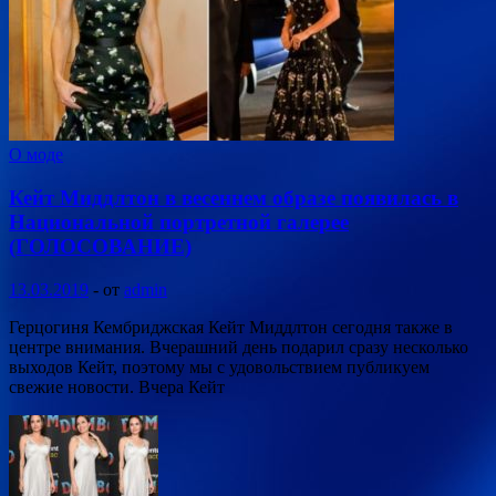
О моде
Кейт Миддлтон в весеннем образе появилась в
Национальной портретной галерее
(ГОЛОСОВАНИЕ)
13.03.2019
-
от
admin
Герцогиня Кембриджская Кейт Миддлтон сегодня также в
центре внимания. Вчерашний день подарил сразу несколько
выходов Кейт, поэтому мы с удовольствием публикуем
свежие новости. Вчера Кейт