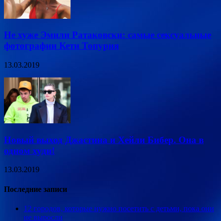
Не хуже Эмили Ратаковски: самые сексуальные
фотографии Кети Топурия
13.03.2019
Новый выход Джастина и Хейли Бибер. Она в
одном худи!
13.03.2019
Последние записи
12 городов, которые нужно посетить с детьми, пока они
не выросли