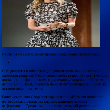
Netflix отказался комментировать содержание нового шоу
Специалисты в области медицины и смежных областях не
одобрили решение Netflix транслировать шоу Гвинет Пэлтроу,
посвящённое физическому и душевному здоровью. Об этом
пишет Daily Beast, ссылаясь на комментарии врачей и
учёных,
оставленные в соцсетях.
Ранее компанию Goop оштрафовали на 145 тысяч долларов и
потребовали прекратить распространение ложной
информации. Среди товаров с сомнительной репутацией,